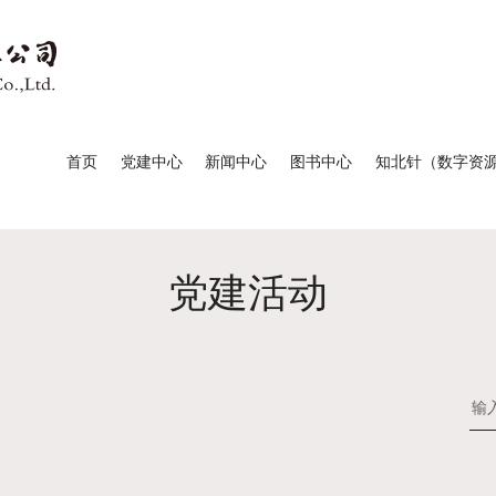
首页
党建中心
新闻中心
图书中心
知北针（数字资
党建新闻
北科新闻
新书速递
音频
党建活动
党建活动
通知公告
重点推荐
视频
获奖图书
直播
分类排行榜
电子书