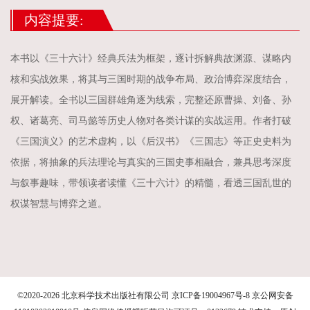
内容提要:
本书以《三十六计》经典兵法为框架，逐计拆解典故渊源、谋略内
核和实战效果，将其与三国时期的战争布局、政治博弈深度结合，
展开解读。全书以三国群雄角逐为线索，完整还原曹操、刘备、孙
权、诸葛亮、司马懿等历史人物对各类计谋的实战运用。作者打破
《三国演义》的艺术虚构，以《后汉书》《三国志》等正史史料为
依据，将抽象的兵法理论与真实的三国史事相融合，兼具思考深度
与叙事趣味，带领读者读懂《三十六计》的精髓，看透三国乱世的
权谋智慧与博弈之道。
©2020-2026 北京科学技术出版社有限公司 京ICP备19004967号-8
京公网安备