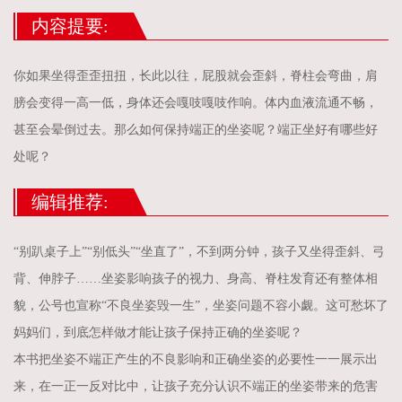
内容提要:
你如果坐得歪歪扭扭，长此以往，屁股就会歪斜，脊柱会弯曲，肩
膀会变得一高一低，身体还会嘎吱嘎吱作响。体内血液流通不畅，
甚至会晕倒过去。那么如何保持端正的坐姿呢？端正坐好有哪些好
处呢？
编辑推荐:
“别趴桌子上”“别低头”“坐直了”，不到两分钟，孩子又坐得歪斜、弓
背、伸脖子……坐姿影响孩子的视力、身高、脊柱发育还有整体相
貌，公号也宣称“不良坐姿毁一生”，坐姿问题不容小觑。这可愁坏了
妈妈们，到底怎样做才能让孩子保持正确的坐姿呢？
本书把坐姿不端正产生的不良影响和正确坐姿的必要性一一展示出
来，在一正一反对比中，让孩子充分认识不端正的坐姿带来的危害