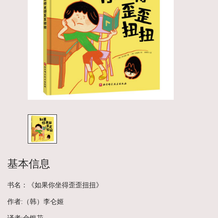
基本信息
书名：《如果你坐得歪歪扭扭》
作者:（韩）李仑姬