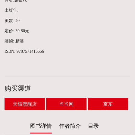
译者:金银花
出版年:
页数: 40
定价: 39.80元
装帧: 精装
ISBN: 9787571415556
购买渠道
天猫旗舰店
当当网
京东
图书详情
作者简介
目录